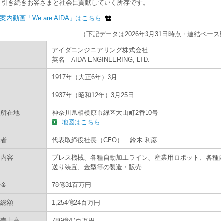
、引き続きお客さまと社会に貢献していく所存です。
案内動画「We are AIDA」はこちら
（下記データは2026年3月31日時点・連結ベー
号
アイダエンジニアリング株式会社
英名 AIDA ENGINEERING, LTD.
業
1917年（大正6年）3月
立
1937年（昭和12年）3月25日
社所在地
神奈川県相模原市緑区大山町2番10号
地図はこちら
表者
代表取締役社長（CEO） 鈴木 利彦
業内容
プレス機械、各種自動加工ライン、産業用ロボット、各種
送り装置、金型等の製造・販売
本金
78億31百万円
産総額
1,254億24百万円
間売上高
786億47百万円