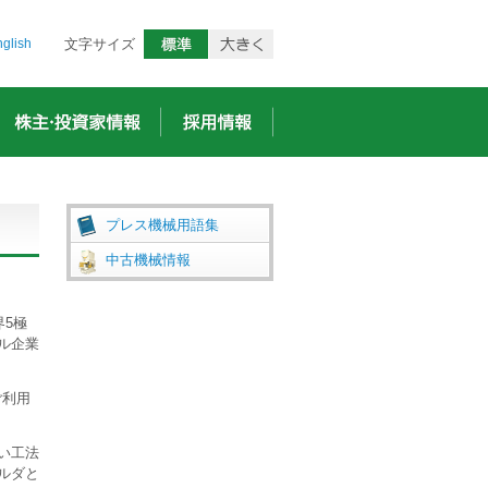
glish
文字サイズ
プレス機械用語集
中古機械情報
界5極
ル企業
ご利用
い工法
ルダと