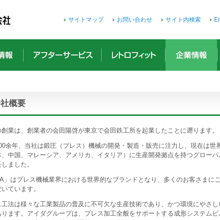
サイトマップ
お問い合わせ
サイト内検索
En
会社概要
の創業は、創業者の会田陽啓が東京で会田鉄工所を起業したことに遡ります。
100余年、当社は鍛圧（プレス）機械の開発・製造・販売に注力し、現在は世
本、中国、マレーシア、アメリカ、イタリア）に生産開発拠点を持つグローバ
長しました。
IDA」はプレス機械業界における世界的なブランドとなり、多くのお客さまに
だいています。
ス工法は様々な工業製品の普及に不可欠な生産技術であり、かつ環境にやさし
あります。アイダグループは、プレス加工全般をサポートする成形システムビ