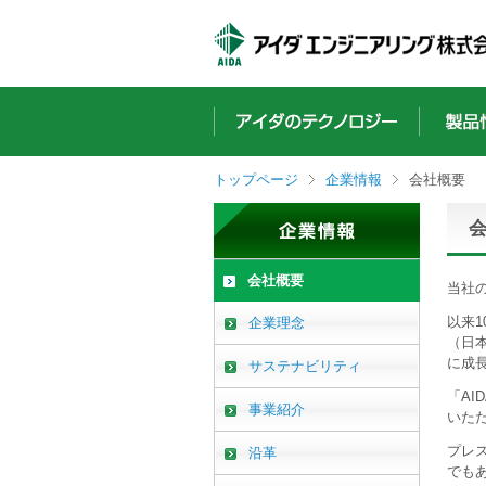
ペ
こ
こ
こ
ー
こ
こ
こ
ジ
か
か
か
内
ら
ら
ら
を
サ
本
フ
移
イ
文
ッ
動
ト
で
タ
す
内
す
ー
トップページ
企業情報
会社概要
る
主
情
た
要
報
め
メ
で
の
ニ
す
リ
ュ
会社概要
当社
ン
ー
ク
で
以来
企業理念
で
す
（日
す
に成
サステナビリティ
サ
イ
「A
事業紹介
ト
いた
内
プレ
沿革
主
でも
要