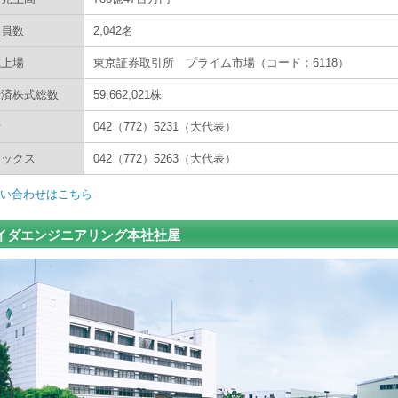
業員数
2,042名
式上場
東京証券取引所 プライム市場（コード：6118）
行済株式総数
59,662,021株
話
042（772）5231（大代表）
ァックス
042（772）5263（大代表）
い合わせはこちら
イダエンジニアリング本社社屋