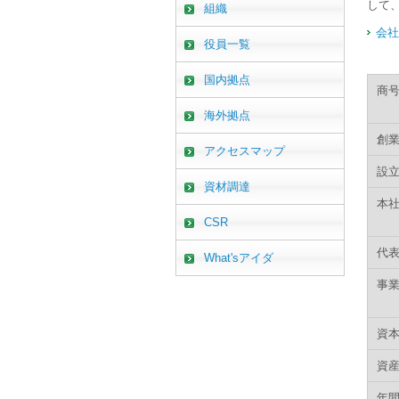
して
組織
メ
ニ
会社
ュ
役員一覧
ー
へ
国内拠点
商
移
動
海外拠点
し
創
ま
アクセスマップ
す
設
本
資材調達
文
本
へ
CSR
移
動
代
What'sアイダ
し
ま
事
す
フ
ッ
資
タ
ー
資
情
年
報