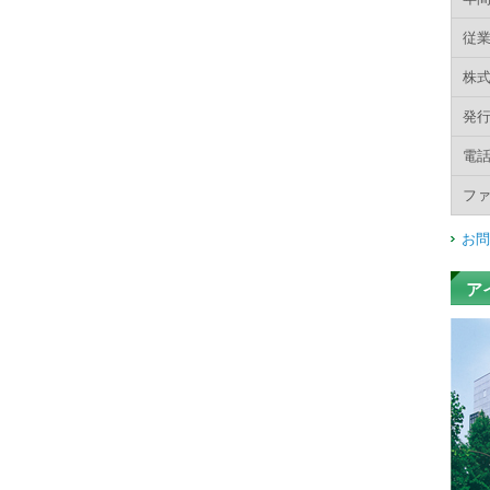
へ
従
移
動
株
し
ま
発
す
電
フ
お問
ア