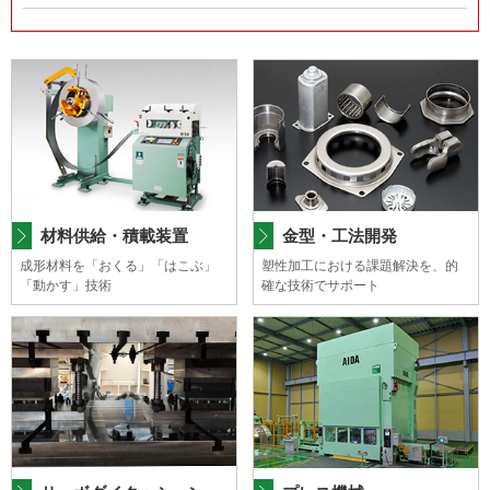
共
ー
通
ジ
メ
の
ニ
先
ュ
頭
ー
に
に
戻
移
り
動
ま
し
す
ま
材料供給・積載装置
金型・工法開発
す
成形材料を「おくる」「はこぶ」
塑性加工における課題解決を、的
ペ
「動かす」技術
確な技術でサポート
ー
ジ
本
文
に
移
動
し
ま