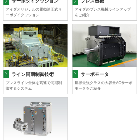
サーボダイクッション
プレス機械
す
アイダオリジナルの電動油圧式サ
アイダのプレス機械ラインアップ
フ
ーボダイクッション
をご紹介
ッ
タ
ー
情
報
に
移
動
し
ライン同期制御技術
サーボモータ
ま
プレスライン全体を高速で同期制
世界最強クラスの大容量ACサーボ
す
御するシステム
モータをご紹介