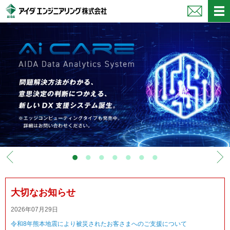
ペ
ペ
ー
ー
ジ
ジ
内
の
を
終
移
わ
動
り
す
で
る
す
た
ヘ
め
ッ
の
ダ
リ
ー
ン
情
ク
報
で
に
す
戻
サ
り
大切なお知らせ
イ
ま
ト
す
2026年07月29日
内
ペ
令和8年熊本地震により被災されたお客さまへのご支援について