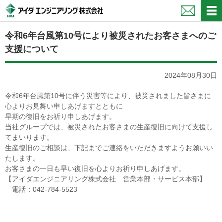
ペ
ペ
ー
ー
ジ
ジ
令和6年台風第10号により被災されたお客さまへのご
内
の
を
終
支援について
移
わ
動
り
2024年08月30日
す
で
る
す
令和6年台風第10号に伴う災害等により、被災されました皆さまに
た
ヘ
心よりお見舞い申しあげますとともに
め
ッ
早期の復旧をお祈り申しあげます。
の
ダ
当社グループでは、被災されたお客さまの⽣産復旧に向けて⽀援し
リ
ー
てまいります。
ン
情
⽣産復旧のご相談は、下記までご連絡をいただきますようお願いい
ク
報
たします。
で
に
お客さまの⼀⽇も早い復旧を⼼よりお祈り申しあげます。
す
戻
【アイダエンジニアリング株式会社 営業本部・サービス本部】
サ
り
電話：042-784-5523
イ
ま
ト
す
内
ペ