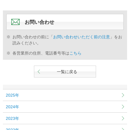
共
ー
通
ジ
メ
の
ニ
先
お問い合わせ
ュ
頭
ー
に
※
お問い合わせの前に「
お問い合わせいただく前の注意
」をお
に
戻
読みください。
移
り
動
ま
※
各営業所の住所、電話番号等は
こちら
し
す
ま
す
一覧に戻る
ペ
ー
ジ
本
2025年
文
に
2024年
移
動
2023年
し
ま