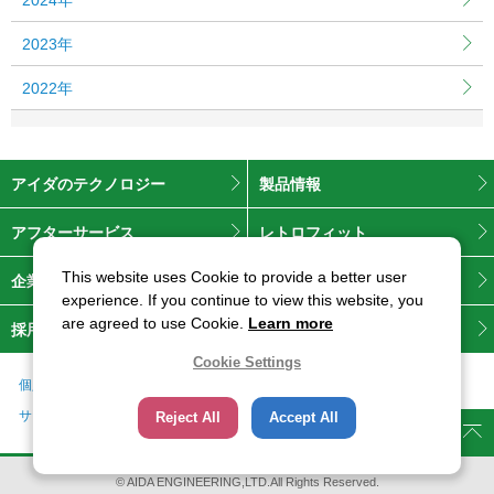
共
ー
通
ジ
2023年
メ
の
ニ
先
2022年
ュ
頭
ー
に
に
戻
移
り
アイダのテクノロジー
製品情報
動
ま
し
す
アフターサービス
レトロフィット
ま
す
This website uses Cookie to provide a better user
企業情報
株主・投資家情報
ペ
experience. If you continue to view this website, you
ー
are agreed to use Cookie.
Learn more
ジ
採用情報
お問い合わせ
本
Cookie Settings
文
個人情報保護について
に
サイトのご利用にあたって
Reject All
Accept All
移
動
し
© AIDA ENGINEERING,LTD.All Rights Reserved.
ま