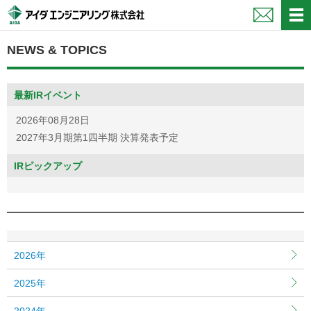
ペ
ペ
ー
ー
ジ
ジ
NEWS & TOPICS
内
の
を
終
移
わ
動
り
最新IRイベント
す
で
2026年08月28日
る
す
2027年3月期第1四半期 決算発表予定
た
ヘ
め
ッ
IRピックアップ
の
ダ
リ
ー
ン
情
ク
報
で
に
す
戻
サ
り
2026年
イ
ま
2025年
ト
す
内
ペ
2024年