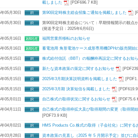
載しました
[PDF696.7 KB]
5年05月30日
第90回定時株主総会招集ご通知を掲載しました
[
5年05月30日
第90回定時株主総会について：早期情報開示の観点
(発送予定日：2025年6月6日)
5年05月16日
福岡営業所移転のお知らせ
5年05月16日
蓄電池用 角形電池ケース成形専用機DPHの販売開始
5年05月15日
株式給付信託（BBT）の報酬枠再設定に関するお知
5年05月15日
新たな資本政策の策定に関するお知らせ
[PDF239
5年05月15日
2025年3月期決算説明資料を掲載しました
[PDF1
5年05月15日
2025年3月期 決算短信を掲載しました
[PDF619.9
5年05月01日
自己株式の取得状況に関するお知らせ
[PDF75.6 
5年04月11日
自己株式の取得枠拡大及び取得期間の変更（取得開
[PDF73.9 KB]
5年04月02日
HMS Products Co.株式の取得（子会社化）に関す
5年03月28日
資本政策の見直し（2025 年 5 月開示予定）並び