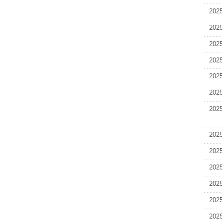
メ
202
ニ
ュ
202
ー
へ
202
移
202
動
し
202
ま
す
202
本
202
文
へ
移
202
動
し
202
ま
す
202
フ
202
ッ
タ
202
ー
情
202
報