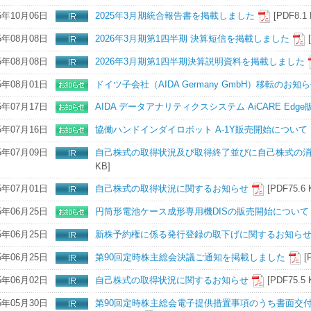
5年10月06日
2025年3月期統合報告書を掲載しました
[PDF8.1
5年08月08日
2026年3月期第1四半期 決算短信を掲載しました
5年08月08日
2026年3月期第1四半期決算説明資料を掲載しました
5年08月01日
ドイツ子会社（AIDA Germany GmbH）移転のお知
5年07月17日
AIDA データアナリティクスシステム AiCARE Ed
5年07月16日
協働ハンドインダイロボット A-1Y販売開始について
5年07月09日
自己株式の取得状況及び取得終了並びに自己株式の
KB]
5年07月01日
自己株式の取得状況に関するお知らせ
[PDF75.6 
5年06月25日
円筒形電池ケース成形専用機DISの販売開始について
5年06月25日
新株予約権に係る発行登録の取下げに関するお知ら
5年06月25日
第90回定時株主総会決議ご通知を掲載しました
[
5年06月02日
自己株式の取得状況に関するお知らせ
[PDF75.5 
5年05月30日
第90回定時株主総会電子提供措置事項のうち書面交