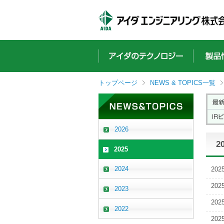
ペ
こ
こ
こ
ー
こ
こ
こ
ジ
か
か
か
内
ら
ら
ら
を
サ
本
フ
移
イ
文
ッ
動
ト
で
タ
す
内
す
ー
トップページ
NEWS & TOPICS一覧
る
主
情
た
要
報
め
メ
で
の
ニ
す
リ
ュ
2026
ン
ー
2
ク
で
2025
で
す
す
2024
202
サ
イ
202
2023
ト
内
202
2022
主
202
要